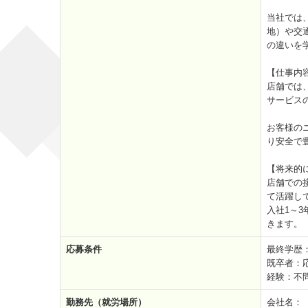
当社では
地）や交
の違いを
【仕事内
店舗では
サービス
お客様の
り安全で
【将来的
店舗での
て活躍し
入社1～
きます。
応募条件
最終学歴
既卒者：応
経験：不
勤務先（就労場所）
会社名：