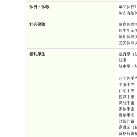
休日・休暇
年間休日1
年次有給
社会保険
健康保険
厚生年金
雇用保険
労災保険
福利厚生
独身寮（
社宅
駐車場・
時間外手
出張手当
住宅手当
役職手当
職能手当
家族手当
資格手当
財形貯蓄
退職金（
資格取得