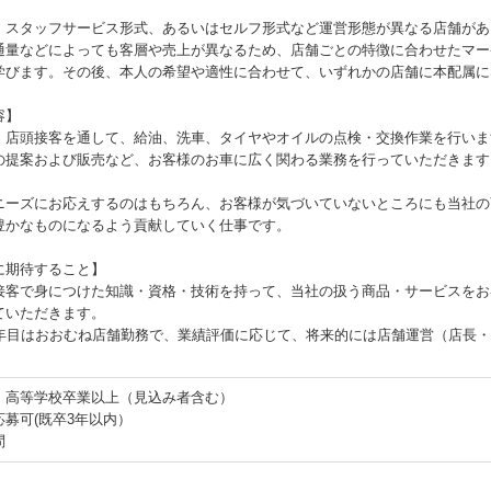
、スタッフサービス形式、あるいはセルフ形式など運営形態が異なる店舗があ
通量などによっても客層や売上が異なるため、店舗ごとの特徴に合わせたマー
学びます。その後、本人の希望や適性に合わせて、いずれかの店舗に本配属に
容】
、店頭接客を通して、給油、洗車、タイヤやオイルの点検・交換作業を行いま
の提案および販売など、お客様のお車に広く関わる業務を行っていただきます
ニーズにお応えするのはもちろん、お客様が気づいていないところにも当社の
豊かなものになるよう貢献していく仕事です。
に期待すること】
接客で身につけた知識・資格・技術を持って、当社の扱う商品・サービスをお
ていただきます。
3年目はおおむね店舗勤務で、業績評価に応じて、将来的には店舗運営（店長
：高等学校卒業以上（見込み者含む）
募可(既卒3年以内）
問