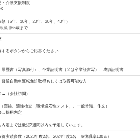
児・介護支援制度
K
彰（5年、10年、20年、30年、40年）
 再雇用65歳まで
煙
募するボタンからご応募ください
：履歴書（写真添付）、卒業証明書（又は卒業証書写）、成績証明書
：普通自動車運転免許取得もしくは取得可能な方
加→（会社訪問）
】
考（面接、適性検査（職場適応性テスト）、一般常識、作文）
接→採用内定
ら内定までは最短2週間以内を予定しています。
得実績多数（2023年度2名、2024年度1名 ※復職率100％）