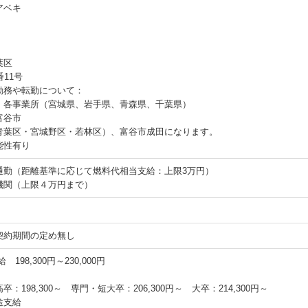
アベキ
葉区
番11号
勤務や転勤について：
、各事業所（宮城県、岩手県、青森県、千葉県）
富谷市
青葉区・宮城野区・若林区）、富谷市成田になります。
能性有り
通勤（距離基準に応じて燃料代相当支給：上限3万円）
機関（上限４万円まで）
契約期間の定め無し
 198,300円～230,000円
：198,300～ 専門・短大卒：206,300円～ 大卒：214,300円～
途支給