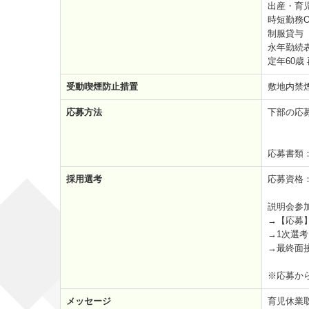
出産・育
時短勤務O
制服貸与
永年勤続表
定年60歳
受動喫煙防止措置
敷地内禁
応募方法
下部の応
応募書類
採用選考
応募資格
説明会参
→【応募
→1次選
→最終面
※応募か
メッセージ
育児休業取