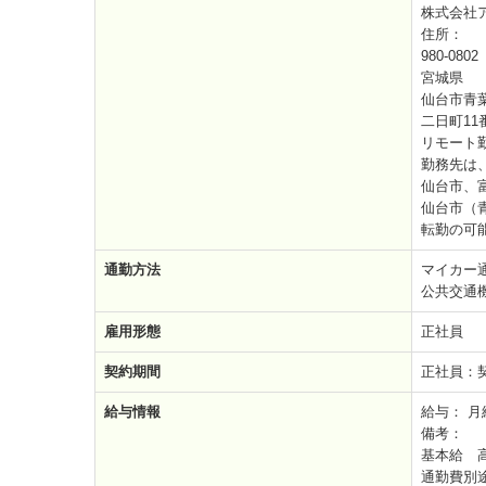
株式会社
住所：
980-0802
宮城県
仙台市青
二日町11
リモート
勤務先は
仙台市、
仙台市（
転勤の可
通勤方法
マイカー
公共交通
雇用形態
正社員
契約期間
正社員：
給与情報
給与：
月給
備考：
基本給 高卒
通勤費別