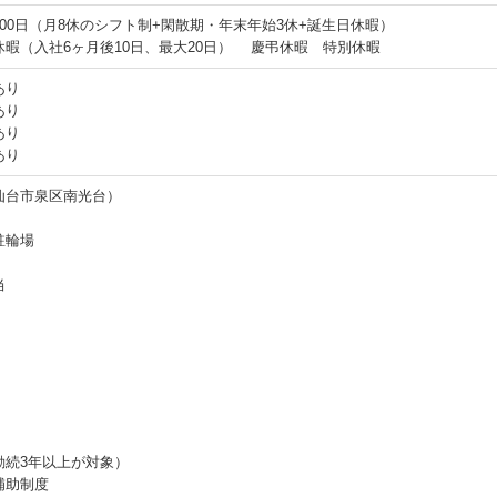
00日（月8休のシフト制+閑散期・年末年始3休+誕生日休暇）
休暇（入社6ヶ月後10日、最大20日） 慶弔休暇 特別休暇
あり
あり
あり
あり
仙台市泉区南光台）
駐輪場
当
勤続3年以上が対象）
補助制度