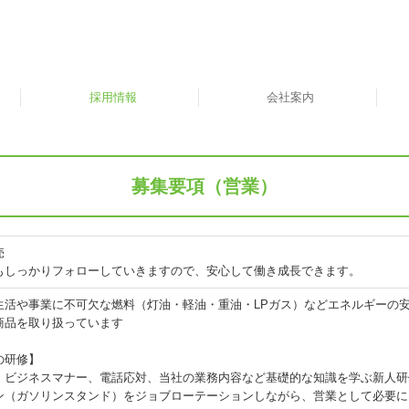
採用情報
会社案内
募集要項（ガソリンスタンド）
募集要項（営業）
キャリアパス
先輩の声
数字で見る会社
会社の風景
募集要項（営業）
売
もしっかりフォローしていきますので、安心して働き成長できます。
生活や事業に不可欠な燃料（灯油・軽油・重油・LPガス）などエネルギーの
商品を取り扱っています
の研修】
、ビジネスマナー、電話応対、当社の業務内容など基礎的な知識を学ぶ新人研
ン（ガソリンスタンド）をジョブローテーションしながら、営業として必要に