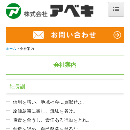
ホーム
店舗・営業所紹介
採用情報
ホーム
会社案内
募集要項（ガソリンスタンド）
会社案内
募集要項（営業）
社長訓
先輩の声
キャリアパス
一. 信用を培い、地域社会に貢献せよ。
一. 原価意識に徹し、無駄を省け。
会社案内
一. 職責を全うし、責任ある行動をとれ。
会社の風景
一. 創造を奨め、自己啓発を怠るな。