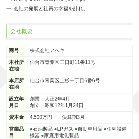
数字で見る会社
一. 会社の発展と社員の幸福を計れ。
事業案内
会社概要
石油販売事業
モビリティ事業
商号
株式会社アベキ
LPガス事業
本社所
仙台市青葉区二日町11番11号
在地
その他事業
本店所
仙台市青葉区上杉一丁目6番6号
在地
お問い合わせ
設立年
創業 大正2年4月
プライバシーポリシー
月日
創立 昭和12年1月24日
会社説明会のご案内
資本金
4,500万円 決算期3月
営業品
●
石油製品
●
LPガス
●
自動車用品
●
住宅設備
目
機器
●
家庭用電化製品