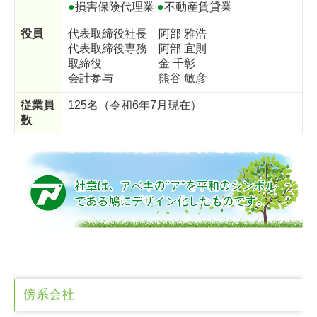
●
損害保険代理業
●
不動産賃貸業
役員
代表取締役社長 阿部 雅浩
代表取締役専務 阿部 宜則
取締役 金 千彰
会計参与 熊谷 敏彦
従業員
125名（令和6年7月現在）
数
傍系会社