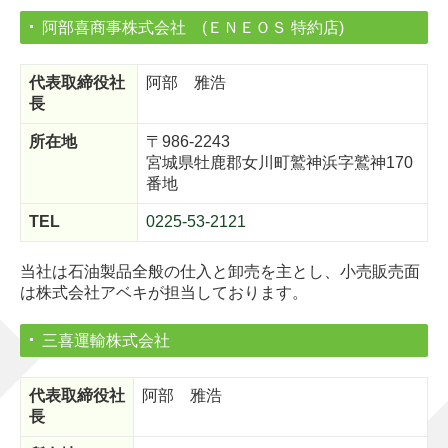
阿部喜商事株式会社 (ＥＮＥＯＳ 特約店)
代表取締役社
阿部 雅浩
長
所在地
〒986-2243
宮城県牡鹿郡女川町鷲神浜字鷲神170
番地
TEL
0225-53-2121
当社は石油製品全般の仕入と卸売を主とし、小売販売面
は株式会社アベキが担当しております。
三喜運輸株式会社
代表取締役社
阿部 雅浩
長