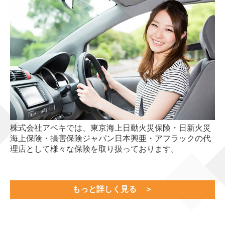
数字で見る会社
事業案内
石油販売事業
モビリティ事業
LPガス事業
その他事業
株式会社アベキでは、東京海上日動火災保険・日新火災
海上保険・損害保険ジャパン日本興亜・アフラックの代
お問い合わせ
理店として様々な保険を取り扱っております。
プライバシーポリシー
会社説明会のご案内
もっと詳しく見る
＞